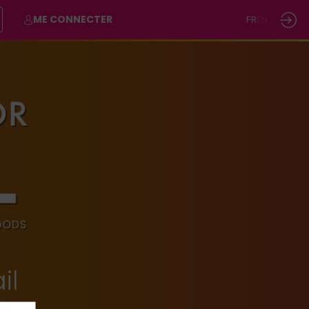
ME CONNECTER
FR
EN
il