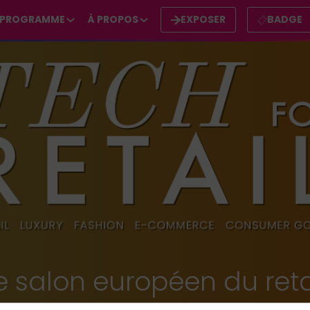
PROGRAMME
À PROPOS
EXPOSER
BADGE
e salon européen du reta