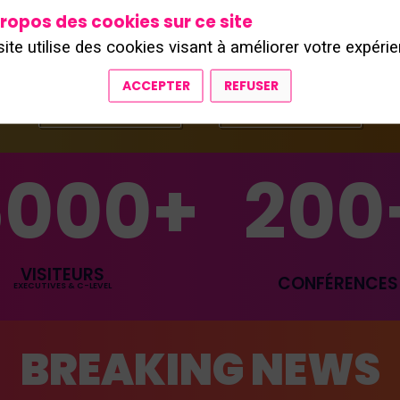
 1er décembre 2026
• Paris Expo, Port
ropos des cookies sur ce site
Hall 7.2
site utilise des cookies visant à améliorer votre expérie
ACCEPTER
REFUSER
EXPOSER
BADGE
5000+
200
VISITEURS
CONFÉRENCES
EXECUTIVES & C-LEVEL
BREAKING NEWS