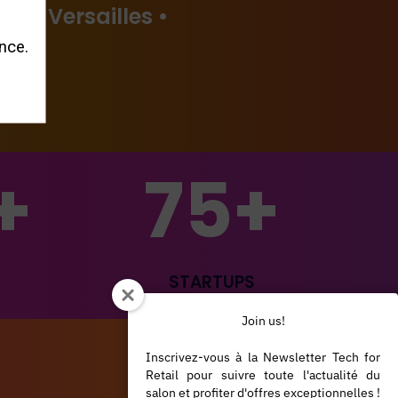
e de Versailles •
nce.
+
75+
STARTUPS
Join us!
Inscrivez-vous à la Newsletter Tech for
Retail pour suivre toute l'actualité du
salon et profiter d'offres exceptionnelles !