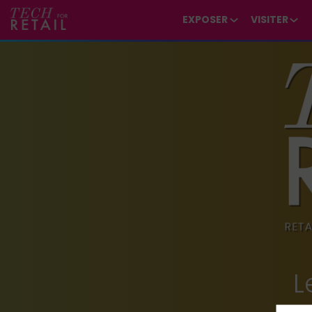
*/ /*
--*/
EXPOSER
VISITER
L