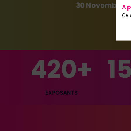
30 Novembre -
A p
Ce 
420+
1
EXPOSANTS