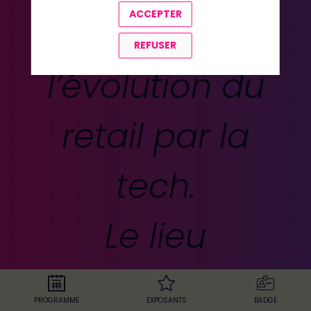
ACCEPTER
qui définit
REFUSER
l’évolution du
retail par la
tech.
Le lieu
incontournable
PROGRAMME
EXPOSANTS
BADGE