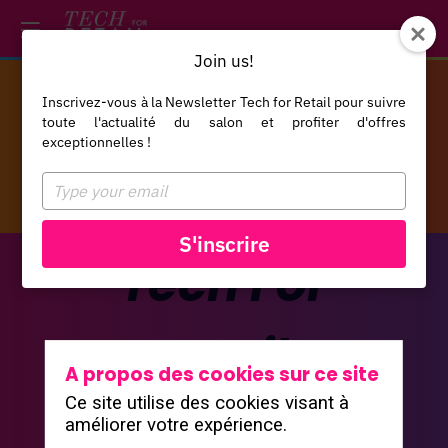
*/ /*
--*/
Join us!
Inscrivez-vous à la Newsletter Tech for Retail pour suivre
EXPOSER
toute l'actualité du salon et profiter d'offres
exceptionnelles !
Type
your
email
S'inscrire
Tech For
Retail,
A propos des cookies sur ce site
Ce site utilise des cookies visant à
l’évènement
améliorer votre expérience.