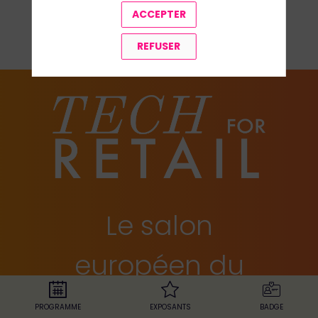
ACCEPTER
TOUTES LES SOLUTIONS
REFUSER
Le salon
européen du
retail
PROGRAMME
EXPOSANTS
BADGE