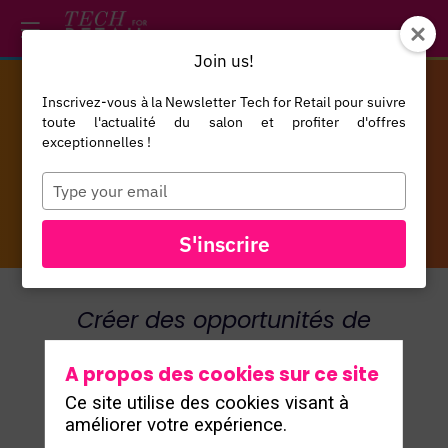
*/ /*
--*/
Join us!
RSE & ÉCONOMIE
Inscrivez-vous à la Newsletter Tech for Retail pour suivre
toute l'actualité du salon et profiter d'offres
exceptionnelles !
CIRCULAIRE
Type
your
email
S'inscrire
Créer des opportunités de
croissance via des pratiques
A propos des cookies sur ce site
durables.ㅤ
Ce site utilise des cookies visant à
améliorer votre expérience.