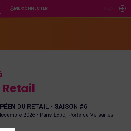
ME CONNECTER
FR
EN
 à
 Retail
PÉEN DU RETAIL • SAISON #6
écembre 2026 • Paris Expo, Porte de Versailles