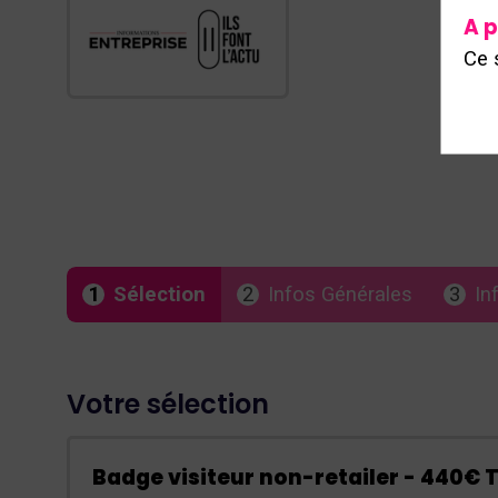
A p
Ce 
1
Sélection
2
Infos Générales
3
In
Votre sélection
Badge visiteur non-retailer - 440€ 