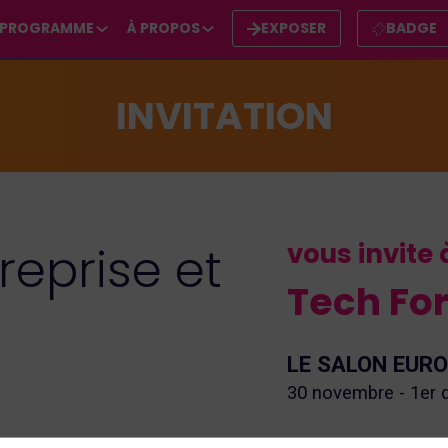
PROGRAMME
À PROPOS
EXPOSER
BADGE
INVITATION
vous invite
reprise et
Tech For
LE SALON EURO
30 novembre - 1er d