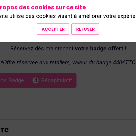
ropos des cookies sur ce site
site utilise des cookies visant à améliorer votre expérie
ACCEPTER
REFUSER
Réservez dès maintenant
votre badge offert !
*Offre réservée aux retailers, valeur du badge 440€TTC
fos Badge
4
Récapitulatif
TTC