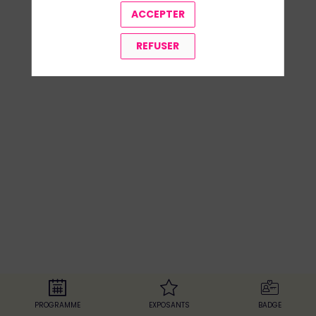
d'inscrire plusieurs personnes avec la
ACCEPTER
même adresse mail
REFUSER
PROGRAMME
EXPOSANTS
BADGE