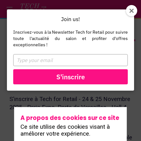
*/ /*
--*/
Join us!
Inscrivez-vous à la Newsletter Tech for Retail pour suivre
toute l'actualité du salon et profiter d'offres
exceptionnelles !
Type
Votre Badge
your
email
Speaker
S'inscrire
S'inscrire à Tech for Retail - 24 & 25 Novembre
2025 - Paris Expo, Porte de Versailles - Hall 4
A propos des cookies sur ce site
Votre badge sera envoyé par mail sur
Ce site utilise des cookies visant à
l'adresse d'inscription
améliorer votre expérience.
Une adresse mail = un badge, pas possible