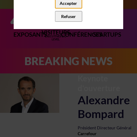
Accepter
420+
15000+
200+
75+
Refuser
VISITEURS
EXPOSANTS
CONFÉRENCES
STARTUPS
EXECUTIVES & C-
LEVEL
BREAKING NEWS
Keynote
d'ouverture
Alexandre
Bompard
Président Directeur Général
Carrefour