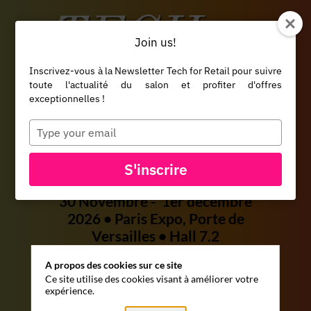
*/ /*
--*/
Join us!
Inscrivez-vous à la Newsletter Tech for Retail pour suivre
toute l'actualité du salon et profiter d'offres
exceptionnelles !
Type
Le salon européen du
your
email
retail
S'inscrire
30 Novembre - 1er décembre
2026
• Paris Expo, Porte de
Versailles • Hall 7.2
A propos des cookies sur ce site
EXPOSER
Ce site utilise des cookies visant à améliorer votre
expérience.
BADGE